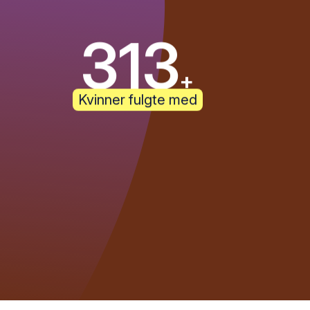
543
+
Kvinner fulgte med